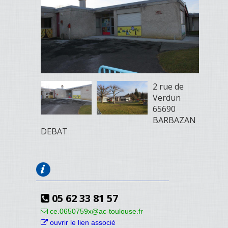
2 rue de
Verdun
65690
BARBAZAN
DEBAT
05 62 33 81 57
ce.0650759x@ac-toulouse.fr
ouvrir le lien associé