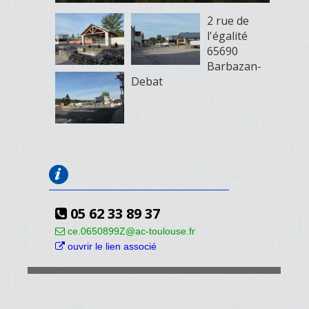
2 rue de
l'égalité
65690
Barbazan-
Debat
05 62 33 89 37
ce.0650899Z@ac-toulouse.fr
ouvrir le lien associé