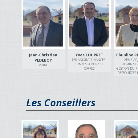
Jean-Christian
Yves LOUPRET
Claudine R
PEDEBOY
1ER ADJOINT FINANCES -
2ÈME AD
COMMISSION APPEL
ADMINISTR
MAIRE
OFFRES
GESTION DU P
RESSOURCES
Les Conseillers