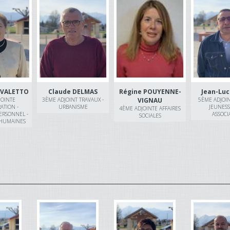
IVALETTO
Claude DELMAS
Régine POUYENNE-
Jean-Lu
JOINTE
3ÈME ADJOINT TRAVAUX -
VIGNAU
5ÈME ADJOIN
ATION -
URBANISME
JEUNESSE
4ÈME ADJOINTE AFFAIRES
ERSONNEL -
ASSOCI
SOCIALES
 HUMAINES