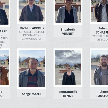
Michel LARROUY
Fabri
Elisabeth
ARRE
CONSEILLER DÉLÉGUÉ
SCHAEF
VERNET
ERE
INFORMATION -
CONSEILLER 
TURE -
COMMUNICATION
VIE SCOLA
ENT -
MENT
E
ce
Emmanuelle
Lione
Serge MAZET
RO
BENNE
ROUCH