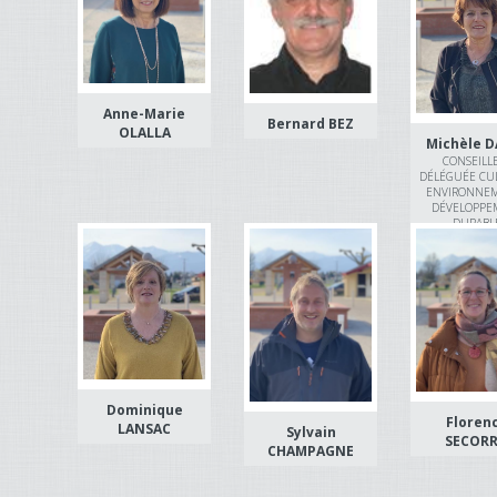
Anne-Marie
Bernard BEZ
OLALLA
Michèle D
CONSEILL
DÉLÉGUÉE CUL
ENVIRONNEM
DÉVELOPPE
DURABL
Dominique
Floren
LANSAC
Sylvain
SECOR
CHAMPAGNE