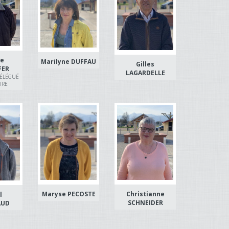
ce
Marilyne DUFFAU
Gilles
FER
LAGARDELLE
DÉLÉGUÉ
IRE
Maryse PECOSTE
Christianne
l
SCHNEIDER
AUD